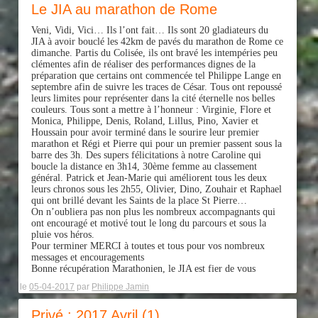
Le JIA au marathon de Rome
Veni, Vidi, Vici… Ils l’ont fait… Ils sont 20 gladiateurs du
JIA à avoir bouclé les 42km de pavés du marathon de Rome ce
dimanche. Partis du Colisée, ils ont bravé les intempéries peu
clémentes afin de réaliser des performances dignes de la
préparation que certains ont commencée tel Philippe Lange en
septembre afin de suivre les traces de César. Tous ont repoussé
leurs limites pour représenter dans la cité éternelle nos belles
couleurs. Tous sont a mettre à l’honneur : Vi
rginie
, Flore et
Monica, Philippe, Denis, Roland, Lillus, Pino, Xavier et
Houssain pour avoir terminé dans le sourire leur premier
marathon et Régi et Pierre qui pour un premier passent sous la
barre des 3h. Des supers félicitations à notre Caroline qui
boucle la distance en 3h14, 30ème femme au classement
général. Patrick et Jean-Marie qui améliorent tous les deux
leurs chronos sous les 2h55, Olivier, Dino, Zouhair et Raphael
qui ont brillé devant les Saints de la place St Pierre…
On n’oubliera pas non plus les nombreux accompagnants qui
ont encouragé et motivé tout le long du parcours et sous la
pluie vos héros.
Pour terminer MERCI à toutes et tous pour vos nombreux
messages et encouragements
Bonne récupération Marathonien, le JIA est fier de vous
le
05-04-2017
par
Philippe Jamin
Privé : 2017 Avril (1)