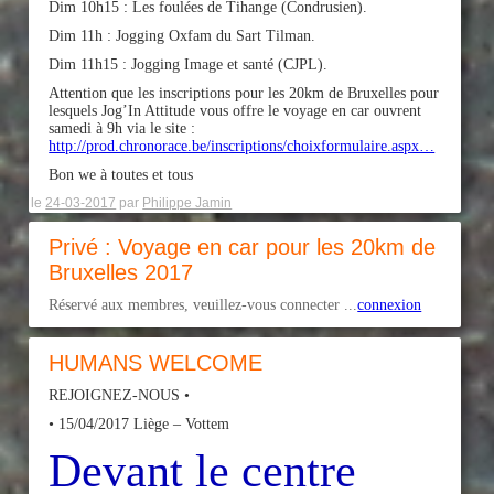
Dim 10h15 : Les foulées de Tihange (Condrusien).
Dim 11h : Jogging Oxfam du Sart Tilman.
Dim 11h15 : Jogging Image et santé (CJPL).
Attention que les inscriptions pour les 20km de Bruxelles pour
lesquels Jog’In Attitude vous offre le voyage en car ouvrent
samedi à 9h via le site :
http://prod.chronorace.be/inscriptions/choixformulaire.aspx…
Bon we à toutes et tous
le
24-03-2017
par
Philippe Jamin
Privé : Voyage en car pour les 20km de
Bruxelles 2017
Réservé aux membres, veuillez-vous connecter ...
connexion
HUMANS WELCOME
REJOIGNEZ-NOUS •
• 15/04/2017 Liège – Vottem
Devant le centre