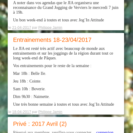
A noter dans vos agendas que le JIA organisera une
reconnaisance du Grand Jogging de Verviers le mercredi 7 juin
à 19h.
Un bon week-end à toutes et tous avec Jog’In Attitude
le
21-04-2017
par
Philippe Jamin
Entrainements 18-23/04/2017
Le JIA est resté très actif avec beaucoup de monde aux
entrainements et sur les joggings de la région durant tout ce
long week-end de Pâques.
Vos entrainements pour le reste de la semaine :
Mar 18h : Belle Ile.
Jeu 18h : Cointe.
Sam 10h : Boverie.
Dim 9h30 : Naimette.
Une très bonne semaine à toutes et tous avec Jog’In Attitude
le
18-04-2017
par
Philippe Jamin
Privé : 2017 Avril (2)
Réservé aux membres, veuillez-vous connecter ...
connexion