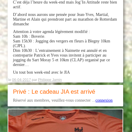
C’est déja l’heure du week-end mais Jog’In Attitude reste bien
actif.
D’abord nous aurons une pensée pour Jean-Yves, Martial,
Martine et Alain qui prendront part au marathon de Rotterdam
dimanche
Attention à votre agenda légèrement modifié :
Sam 10h : Boverie.
Sam 15h30 : Jogging des vergers en fleurs à Blegny 10km
(CJPL).
Dim 10h30 : L’entrainement à Naimette est annulé et en
contrepartie Patrick et Yves vous invitent à participer au
jogging du Sart Moray 5 et 10km (CLAP) organisé par ce
dernier…
Un tout bon week-end avec le JIA
le
06-04-2017
par
Philippe Jamin
Privé : Le cadeau JIA est arrivé
Réservé aux membres, veuillez-vous connecter ...
connexion