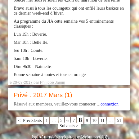
bouclé hier sous le soleil les 42km du marathon de Marseille
Bravo aussi à tous les courageux qui ont enfilé leurs baskets en
ce dernier week-end d’hiver.
Au programme du JIA cette semaine vos 5 entrainements
classiques :
Lun 19h : Boverie.
Mar 18h : Belle Ile.
Jeu 18h : Cointe.
Sam 10h : Boverie.
Dim 9h30 : Naimette.
Bonne semaine à toutes et tous en orange
le
20-03-2017
par
Philippe Jamin
Privé : 2017 Mars (1)
Réservé aux membres, veuillez-vous connecter ...
connexion
8
< Précédents
1
…
5
6
7
9
10
11
…
51
Suivants >
JogInAttitude's web site, by Webmaster JIA