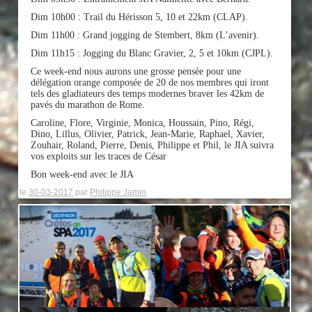
Dim 10h00 : Trail du Hérisson 5, 10 et 22km (CLAP).
Dim 11h00 : Grand jogging de Stembert, 8km (L’avenir).
Dim 11h15 : Jogging du Blanc Gravier, 2, 5 et 10km (CJPL).
Ce week-end nous aurons une grosse pensée pour une
délégation orange composée de 20 de nos membres qui iront
tels des gladiateurs des temps modernes braver les 42km de
pavés du marathon de Rome.
Caroline, Flore, Virginie, Monica, Houssain, Pino, Régi,
Dino, Lillus, Olivier, Patrick, Jean-Marie, Raphael, Xavier,
Zouhair, Roland, Pierre, Denis, Philippe et Phil, le JIA suivra
vos exploits sur les traces de César
Bon week-end avec le JIA
le
30-03-2017
par
Philippe Jamin