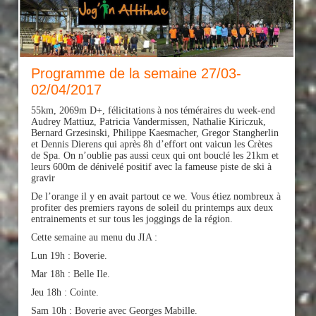
Programme de la semaine 27/03-
02/04/2017
55km, 2069m D+, félicitations à nos téméraires du week-end
Audrey Mattiuz, Patricia Vandermissen, Nathalie Kiriczuk,
Bernard Grzesinski, Philippe Kaesmacher, Gregor Stangherlin
et Dennis Dierens qui après 8h d’effort ont vaicun les Crètes
de Spa. On n’oublie pas aussi ceux qui ont bouclé les 21km et
leurs 600m de dénivelé positif avec la fameuse piste de ski à
gravir
De l’orange il y en avait partout ce we. Vous étiez nombreux à
profiter des premiers rayons de soleil du p
rintemps aux deux
entrainements et sur tous les joggings de la région.
Cette semaine au menu du JIA :
Lun 19h : Boverie.
Mar 18h : Belle Ile.
Jeu 18h : Cointe.
Sam 10h : Boverie avec Georges Mabille.