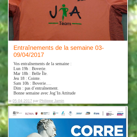
Entraînements de la semaine 03-
09/04/2017
Vos entraînements de la semaine :
Lun 19h : Boverie.
Mar 18h : Belle Île.
Jeu 18 : Cointe.
Sam 10h : Boverie.
…
Dim : pas d’entraînement.
Bonne semaine avec Jog’In Attitude
le
05-04-2017
par
Philippe Jamin