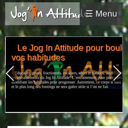
☰ Menu
Demandez le programme du 
Attitude !
Le lundi à 19h parc de la Boverie : Séance plus tardive afin de permett
par un horaire du soir à s’entrainer au JIA. après un court échauffement,
montagne de Bueren. Il s’en suivera un parcours « Trail Urbain », d’un
mardi 18h à Belle île :
voir l’article…