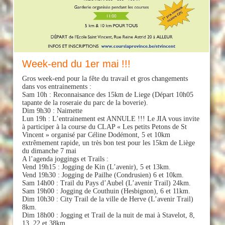
Week-end du 1er mai !!!
Gros week-end pour la fête du travail et gros changements
dans vos entrainements :
Sam 10h : Reconnaisance des 15km de Liege (Départ 10h05
tapante de la roseraie du parc de la boverie).
Dim 9h30 : Naimette
Lun 19h : L’entrainement est ANNULE !!! Le JIA vous invite
à participer à la course du CLAP « Les petits Petons de St
Vincent » organisé par Céline Dodémont, 5 et 10km
extrêmement rapide, un très bon test pour les 15km de Liège
du dimanche 7 mai
A l’agenda joggings et Trails :
Vend 19h15 : Jogging de Kin (L’avenir), 5 et 13km.
Vend 19h30 : Jogging de Pailhe (Condrusien) 6 et 10km.
Sam 14h00 : Trail du Pays d’Aubel (L’avenir Trail) 24km.
Sam 19h00 : Jogging de Couthuin (Hesbignon), 6 et 11km.
Dim 10h30 : City Trail de la ville de Herve (L’avenir Trail)
8km.
Dim 18h00 : Jogging et Trail de la nuit de mai à Stavelot, 8,
13, 22 et 38km.