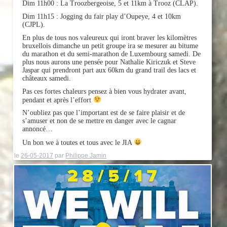
Dim 11h00 : La Troozbergeoise, 5 et 11km à Trooz (CLAP).
Dim 11h15 : Jogging du fair play d’Oupeye, 4 et 10km
(CJPL).
En plus de tous nos valeureux qui iront braver les kilomètres
bruxellois dimanche un petit groupe ira se mesurer au bitume
du marathon et du semi-marathon de Luxembourg samedi. De
plus nous aurons une pensée pour Nathalie Kiriczuk et Steve
Jaspar qui prendront part aux 60km du grand trail des lacs et
châteaux samedi.
Pas ces fortes chaleurs pensez à bien vous hydrater avant,
pendant et après l’effort
N’oubliez pas que l’important est de se faire plaisir et de
s’amuser et non de se mettre en danger avec le cagnar
annoncé…
Un bon we à toutes et tous avec le JIA
le
26-05-2017
par
Philippe Jamin