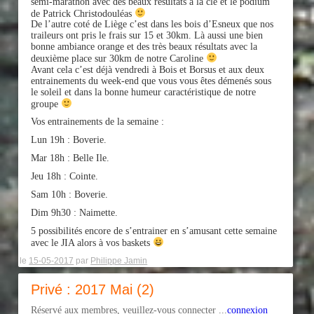
semi-marathon avec des beaux résultats à la clé et le podium
de Patrick Christodouléas
De l’autre coté de Liège c’est dans les bois d’Esneux que nos
traileurs ont pris le frais sur 15 et 30km. Là aussi une bien
bonne ambiance orange et des très beaux résultats avec la
deuxième place sur 30km de notre Caroline
Avant cela c’est déjà vendredi à Bois et Borsus et aux deux
entrainements du week-end que vous vous êtes démenés sous
le soleil et dans la bonne humeur caractéristique de notre
groupe
Vos entrainements de la semaine :
Lun 19h : Boverie.
Mar 18h : Belle Ile.
Jeu 18h : Cointe.
Sam 10h : Boverie.
Dim 9h30 : Naimette.
5 possibilités encore de s’entrainer en s’amusant cette semaine
avec le JIA alors à vos baskets
le
15-05-2017
par
Philippe Jamin
Privé : 2017 Mai (2)
Réservé aux membres, veuillez-vous connecter ...
connexion