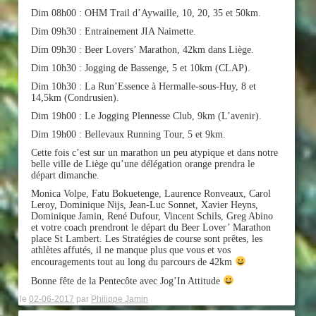
Dim 08h00 : OHM Trail d’Aywaille, 10, 20, 35 et 50km.
Dim 09h30 : Entrainement JIA Naimette.
Dim 09h30 : Beer Lovers’ Marathon, 42km dans Liège.
Dim 10h30 : Jogging de Bassenge, 5 et 10km (CLAP).
Dim 10h30 : La Run’Essence à Hermalle-sous-Huy, 8 et
14,5km (Condrusien).
Dim 19h00 : Le Jogging Plennesse Club, 9km (L’avenir).
Dim 19h00 : Bellevaux Running Tour, 5 et 9km.
Cette fois c’est sur un marathon un peu atypique et dans notre
belle ville de Liège qu’une délégation orange prendra le
départ dimanche.
Monica Volpe, Fatu Bokuetenge, Laurence Ronveaux, Carol
Leroy, Dominique Nijs, Jean-Luc Sonnet, Xavier Heyns,
Dominique Jamin, René Dufour, Vincent Schils, Greg Abino
et votre coach prendront le départ du Beer Lover’ Marathon
place St Lambert. Les Stratégies de course sont prêtes, les
athlètes affutés, il ne manque plus que vous et vos
encouragements tout au long du parcours de 42km
Bonne fête de la Pentecôte avec Jog’In Attitude
le
02-06-2017
par
Philippe Jamin