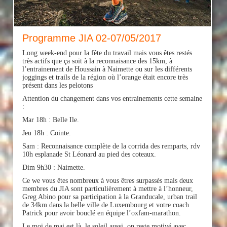
Programme JIA 02-07/05/2017
Long week-end pour la fête du travail mais vous êtes restés
très actifs que ça soit à la reconnaisance des 15km, à
l’entrainement de Houssain à Naimette ou sur les différents
joggings et trails de la région où l’orange était encore très
présent dans les pelotons
Attention du changement dans vos entrainements cette semaine
:
Mar 18h : Belle Ile.
Jeu 18h : Cointe.
Sam : Reconnaisance complète de la corrida des remparts, rdv
10h esplanade St Léonard au pied des coteaux.
Dim 9h30 : Naimette.
Ce we vous êtes nombreux à vous êtres surpassés mais deux
membres du JIA sont particulièrement à mettre à l’honneur,
Greg Abino pour sa participation à la Granducale, urban trail
de 34km dans la belle ville de Luxembourg et votre coach
Patrick pour avoir bouclé en équipe l’oxfam-marathon.
Le moi de mai est là, le soleil aussi, on reste motivé avec