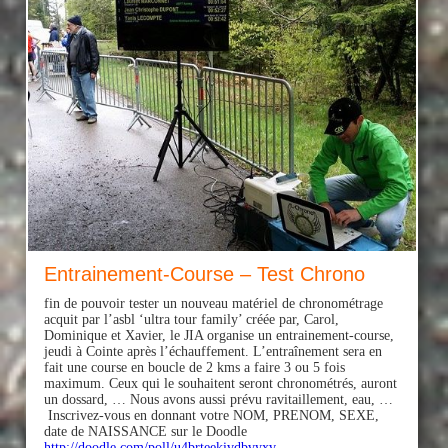
Entrainement-Course – Test Chrono
fin de pouvoir tester un nouveau matériel de chronométrage
acquit par l’asbl ‘ultra tour family’ créée par, Carol,
Dominique et Xavier, le JIA organise un entrainement-course,
jeudi à Cointe après l’échauffement. L’entraînement sera en
fait une course en boucle de 2 kms a faire 3 ou 5 fois
maximum. Ceux qui le souhaitent seront chronométrés, auront
un dossard, … Nous avons aussi prévu ravitaillement, eau, …
Inscrivez-vous en donnant votre NOM, PRENOM, SEXE,
date de NAISSANCE sur le Doodle
http://doodle.com/poll/u4brteekivdbvyxv