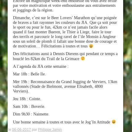
Encore un magnifique week-end ensoleillé où vous avez brillé
par votre motivation et votre enthousiasme aux entrainements
et joggings de la région.
Dimanche, c’est sur le Beer Lovers’ Marathon qu’une poignée
de braves a fait rayonner les couleurs du JIA. Que ça soit pour
le sport ou pour le fun, 42km ce n’est jamais facile alors
quand il faut monter Bueren, le Thier à Liege, faire le tour
des terrils et parcourir le long ravel de l’ile Monsin à Angleur
sous un soleil de plomb il fallait
une bonne dose de courage et
de motivation… Félicitations à toutes et tous
Des félicitations aussi à Dennis Dierens qui pendant ce temps a
bouclé les 82km du Trail de la Grimace
A l’agenda du JIA cette semaine :
Mar 18h : Belle Ile.
Mer 19h : Reconnaisance du Grand Jogging de Verviers, 13km
vallonnés (Stade de Bielmont, avenue Elisabeth, 4800
Verviers).
Jeu 18h : Cointe.
Sam 10h : Boverie.
Dim 9h30 : Naimette.
Une bonne semaine à toutes et tous avec le Jog’In Attitude
le
06-06-2017
par
Philippe Jamin