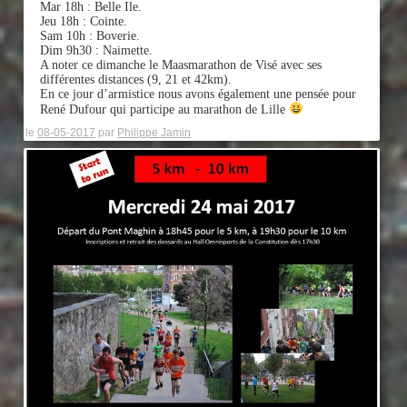
Mar 18h : Belle Ile.
Jeu 18h : Cointe.
Sam 10h : Boverie.
Dim 9h30 : Naimette.
A noter ce dimanche le Maasmarathon de Visé avec ses
différentes distances (9, 21 et 42km).
En ce jour d’armistice nous avons également une pensée pour
René Dufour qui participe au marathon de Lille
le
08-05-2017
par
Philippe Jamin