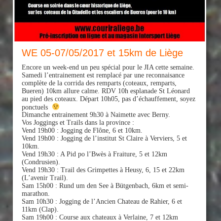
WE 05-07/05/2017 et 15km de Liège
Encore un week-end un peu spécial pour le JIA cette semaine.
Samedi l’entrainement est remplacé par une reconnaisance
complète de la corrida des remparts (coteaux, remparts,
Bueren) 10km allure calme. RDV 10h esplanade St Léonard
au pied des coteaux. Départ 10h05, pas d’échauffement, soyez
ponctuels
Dimanche entrainement 9h30 à Naimette avec Berny.
Vos Joggings et Trails dans la province :
Vend 19h00 : Jogging de Flône, 6 et 10km.
Vend 19h00 : Jogging de l’institut St Claire à Verviers, 5 et
10km.
Vend 19h30 : A Pid po l’Bwès à Fraiture, 5 et 12km
(Condrusien).
Vend 19h30 : Trail des Grimpettes à Heusy, 6, 15 et 22km
(L’avenir Trail).
Sam 15h00 : Rund um den See à Bütgenbach, 6km et semi-
marathon.
Sam 10h30 : Jogging de l’Ancien Chateau de Rahier, 6 et
11km (Clap).
Sam 19h00 : Course aux chateaux à Verlaine, 7 et 12km