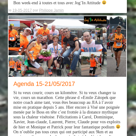
Bon week-end à toutes et tous avec Jog’In Attitude
le
19-05-2017
par
Philippe Jamin
Agenda 15-21/05/2017
Si tu veux courir, cours un kilomètre. Si tu veux changer ta
vie, cours un marathon. Cette phrase d »Emile Zátopek que
notre coach aime tant, vous êtes beaucoup au JIA à l’avoir
mise en pratique depuis 5 ans. Hier encore à Visé une poignée
menée par le Boss en tête c’est frottée à la distance mythique
sous la chaleur visétoise. Félicitations à Carol, Dominique,
Xavier, Jean-claude, Laurent, Pierre, Claude pour vos exploits
de hier et Monique et Patrick pour leur fantastique
podium
On n’oublie pas tous ceux qui ont participé aux 9km et au