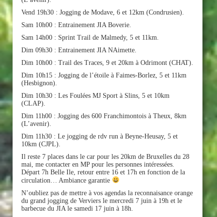
Vend 19h30 : Jogging de Modave, 6 et 12km (Condrusien).
Sam 10h00 : Entrainement JIA Boverie.
Sam 14h00 : Sprint Trail de Malmedy, 5 et 11km.
Dim 09h30 : Entrainement JIA NAimette.
Dim 10h00 : Trail des Traces, 9 et 20km à Odrimont (CHAT).
Dim 10h15 : Jogging de l’étoile à Faimes-Borlez, 5 et 11km
(Hesbignon).
Dim 10h30 : Les Foulées MJ Sport à Slins, 5 et 10km
(CLAP).
Dim 11h00 : Jogging des 600 Franchimontois à Theux, 8km
(L’avenir).
Dim 11h30 : Le jogging de rdv run à Beyne-Heusay, 5 et
10km (CJPL).
Il reste 7 places dans le car pour les 20km de Bruxelles du 28
mai, me contacter en MP pour les personnes intéressées.
Départ 7h Belle Ile, retour entre 16 et 17h en fonction de la
circulation… Ambiance garantie
N’oubliez pas de mettre à vos agendas la reconnaisance orange
du grand jogging de Verviers le mercredi 7 juin à 19h et le
barbecue du JIA le samedi 17 juin à 18h.