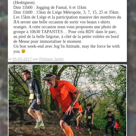
(Hesbignon).
Dim 11h00 : Jogging de Fumal, 6 et 11km.
Dim 11h00 : 15km de Liège Métropole, 3, 7, 15, 25 et 35km.
Les 15km de Liège et la participation massive des membres du
JIA seront une belle occasion de sortir vos beaux t-shirts
oranges. A cette occasion nous vous proposons une photo de
groupe à 10h30 TAPANTES… Pour cela RDV dans le parc,
au pied de la belle liégoise, à côté de la petite volière en bord
de Meuse pour immortaliser le moment.
Un bon week-end avec Jog’In Attitude, may the force be with
you
le
05-05-2017
par
Philippe Jamin