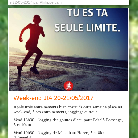
le
22-05-2017
par
Philippe Jamin
Week-end JIA 20-21/05/2017
Après trois entrainements bien costauds cette semaine place au
week-end, à ses entrainements, joggings et trails :
Vend 18h30 : Jogging des gouttes d’eau pour Béné à Bassenge,
5 et 10km.
Vend 19h30 : Jogging de Manaihant Herve, 5 et 8km
(L’avenir).