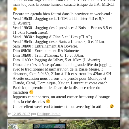
mais toujours la bonne humeur caractéristique du JIA, MERCI
Encore un agenda bien fourni dans la province ce week-end :
Vend 19h30 : Jogging de L’IFEM à Thimister 4,3 et 9,7
(L’Avenir).
Vend 19h30 : Jogging des 2 provinces à Bois et Borsus 5,5 et
11,5km (Condrusien).
Vend 19h30 : Jogging d’Olne 5 et 11km (CLAP).
Vend 19h45 : Jogging des 3 Sarts à Lierneux, 6 et 11km.
Sam 10h00 : Entrainement JIA Boverie.
Dim 09h30 : Entrainement JIA Naimette.
Dim 10h00 : Trail d’Esneux 6, 15 et 30km.
Dim 11h00 : Jogging de Jalhay, 5 et 10km (L’Avenir).
Dimanche c’est à Visé qu’aura lieu la grande fête du jogging
avec le traditionnel Maasmarathon de la Basse Meuse. 3
distances, 9km à 9h30, 21km à 11h et surtout les 42km à 9H.
A cette occasion nous aurons une pensée pour Monique et
Claude, Carol, Dominique, Xavier, Laurent et votre coach
Patrick qui prendront le départ de la distance reine du
marathon
Joggeurs et supporters, on attend encore beaucoup d’orange
dans la cité des oies
Un excellent week-end à toutes et tous avec Jog’In attitude
le
12-05-2017
par
Philippe Jamin