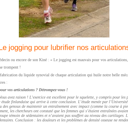
Le jogging pour lubrifier nos articulation
decin ou encore de son Kiné : « Le jogging est mauvais pour vos articulations, 
 se trompent !
 fabrication du liquide synovial de chaque articulation qui huile notre belle mé
res :
pour vos articulations ? Détrompez-vous !
Vous avez raison !
L’exercice est excellent pour le squelette, y compris pour les 
ne étude finlandaise qui arrive à cette conclusion. L’étude menée par l’Universi
u des genoux de maintenir un entraînement avec impact (comme la course à pied)
ment, les chercheurs ont constaté que les femmes qui s’étaient entraînées avaien
upe témoin de sédentaires et n’avaient pas souffert au niveau des cartilages. Le
édentaires. Conclusion : les douleurs et les problèmes de densité osseuse ne rend