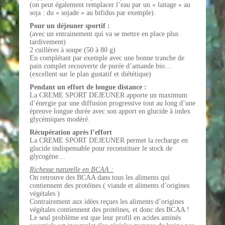
(on peut également remplacer l’eau par un « laitage » au
soja : du « sojade » au bifidus par exemple).
Pour un déjeuner sportif :
(avec un entrainement qui va se mettre en place plus
tardivement)
2 cuillères à soupe (50 à 80 g)
En complétant par exemple avec une bonne tranche de
pain complet recouverte de purée d’amande bio…
(excellent sur le plan gustatif et diététique)
Pendant un effort de longue distance :
La CREME SPORT DEJEUNER apporte un maximum
d’énergie par une diffusion progressive tout au long d’une
épreuve longue durée avec son apport en glucide à index
glycémiques modéré.
Récupération après l’effort
La CREME SPORT DEJEUNER permet la recharge en
glucide indispensable pour reconstituer le stock de
glycogène…
Richesse naturelle en BCAA :
On retrouve des BCAA dans tous les aliments qui
contiennent des protéines ( viande et aliments d’origines
végétales )
Contrairement aux idées reçues les aliments d’origines
végétales contiennent des protéines, et donc des BCAA !
Le seul problème est que leur profil en acides aminés