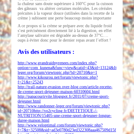
la chaleur sans doute supérieure à 160°C pour la cuisson
des gâteaux va altérer certaines molécules. Les céréales
précuites à la vapeur douce (utilisées dans la recette de la
crème ) subissent une perte beaucoup moins importante
A ce propos si la crème se prépare avec du liquide froid
s’est précisément directement lié à la digestion, en effet
l’amylase salivaire est dégradée au-dessus de 37°C….
oups à éviter donc pour le dernier repas avant l’effort !
Avis des utilisateurs :
http://www.grandraidpyrenees.com/index.php?
option=com_kunena&func=view&catid=43&id=13124&Itemid=115
leger.org/forum/viewtopic.php?id=20710&p=1
http://www.kikourou.net/forum/viewtopic.php?
f=21&t=25243
http://trail-nature-evasion.over-blog.com/article-recette-
de-creme-sport-dejeuner-maison-60310604.html
http://papacourirvite.blogspot.fr/2011/07/creme-sport-
dejeuner.html
http://www.randonner-leger.org/forum/viewtopic.php?
id=20710http://vo2cycling.fr/DIETETIQUE-/-
NUTRITION/15405-une-creme-sport-dejeuner-longue-
duree-maison.html
http://www.veloptimal.com/forum/viewtopic.php?
f=7&t=32508&sid=ad3e0780d23ed322308aaa467509d15f