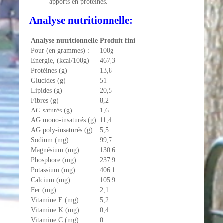
apports en protéines.
Analyse nutritionnelle:
Analyse nutritionnelle
Produit fini
Pour (en grammes) :
100g
Energie, (kcal/100g)
467,3
Protéines (g)
13,8
Glucides (g)
51
Lipides (g)
20,5
Fibres (g)
8,2
AG saturés (g)
1,6
AG mono-insaturés (g)
11,4
AG poly-insaturés (g)
5,5
Sodium (mg)
99,7
Magnésium (mg)
130,6
Phosphore (mg)
237,9
Potassium (mg)
406,1
Calcium (mg)
105,9
Fer (mg)
2,1
Vitamine E (mg)
5,2
Vitamine K (mg)
0,4
Vitamine C (mg)
0