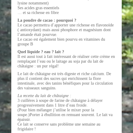
lysine notamment)
Ses acides gras essentiels
… et sa richesse en fibre
La poudre de cacao : pourquoi ?
Le cacao permettra d’apporter une richesse en flavonoïde
( antioxydant) mais aussi phosphore et magnésium dont
l’amande était pourvue.
Le cacao est également bien pourvu en vitamines du
groupe B
Quel liquide ? eau ? lait ?
Il est aussi tout à fait intéressant de réaliser cette crème en
remplaçant l’eau ou le laitage au soja par du lait de
châtaigne : un pur régal!
Le lait de châtaigne est très digeste et riche calcium. De
plus il contient des sucres qui enrichissent la flore
intestinale, avec des tanins bénéfiques pour la circulation
des vaisseaux sanguins.
La recette du lait de châtaigne :
3 cuillères à soupe de farine de châtaigne à délayer
progressivement dans 1 litre d’eau froide.
(Pour bien mélanger j’utilise le mixer pour la
soupe.)Porter à ébullition en remuant souvent. Le lait va
épaissir.
Ce lait se conserve sans problème une semaine au
frigidaire !