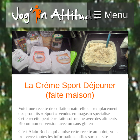
☰ Menu
La Crème Sport Déjeuner
(faite maison)
Voici une recette de collation naturelle en remplacement
des produits « Sport » vendus en magasin spécialisé.
Cette recette peut-être faite soi-même avec des aliments
Bio ou non en version avec ou sans gluten.
C’est Alain Roche qui a mise cette recette au point, vous
trouverez toutes les informations utiles sur son site