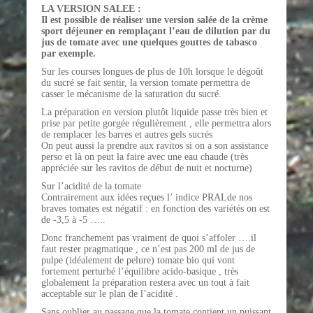
LA VERSION SALEE :
Il est possible de réaliser une version salée de la crème
sport déjeuner en remplaçant l’eau de dilution par du
jus de tomate avec une quelques gouttes de tabasco
par exemple.
Sur les courses longues de plus de 10h lorsque le dégoût
du sucré se fait sentir, la version tomate permettra de
casser le mécanisme de la saturation du sucré.
La préparation en version plutôt liquide passe très bien et
prise par petite gorgée régulièrement , elle permettra alors
de remplacer les barres et autres gels sucrés
On peut aussi la prendre aux ravitos si on a son assistance
perso et là on peut la faire avec une eau chaude (très
appréciée sur les ravitos de début de nuit et nocturne)
Sur l’acidité de la tomate
Contrairement aux idées reçues l’ indice PRALde nos
braves tomates est négatif : en fonction des variétés on est
de -3,5 à -5 …..
Donc franchement pas vraiment de quoi s’affoler ….il
faut rester pragmatique , ce n’est pas 200 ml de jus de
pulpe (idéalement de pelure) tomate bio qui vont
fortement perturbé l’équilibre acido-basique , très
globalement la préparation restera avec un tout à fait
acceptable sur le plan de l’acidité .
Sans oublier au passage que la tomate contient un puissant