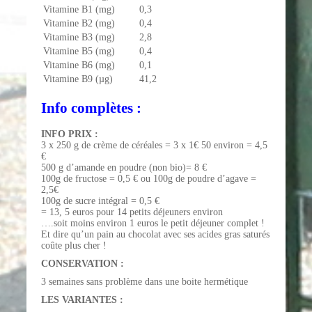
Vitamine B1 (mg)
0,3
Vitamine B2 (mg)
0,4
Vitamine B3 (mg)
2,8
Vitamine B5 (mg)
0,4
Vitamine B6 (mg)
0,1
Vitamine B9 (µg)
41,2
Info complètes :
INFO PRIX :
3 x 250 g de crème de céréales = 3 x 1€ 50 environ = 4,5
€
500 g d’amande en poudre (non bio)= 8 €
100g de fructose = 0,5 € ou 100g de poudre d’agave =
2,5€
100g de sucre intégral = 0,5 €
= 13, 5 euros pour 14 petits déjeuners environ
….soit moins environ 1 euros le petit déjeuner complet !
Et dire qu’un pain au chocolat avec ses acides gras saturés
coûte plus cher !
CONSERVATION :
3 semaines sans problème dans une boite hermétique
LES VARIANTES :