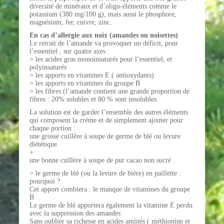
diversité de minéraux et d’oligo-éléments comme le
potassium (380 mg/100 g), mais aussi le phosphore,
magnésium, fer, cuivre, zinc.
En cas d’allergie aux noix (amandes ou noisettes)
Le retrait de l’amande va provoquer un déficit, pour
l’essentiel , sur quatre axes :
> les acides gras monoinsaturés pour l’essentiel, et
polyinsaturés
> les apports en vitamines E ( antioxydants)
> les apports en vitamines du groupe B
> les fibres (l’amande contient une grande proportion de
fibres : 20% solubles et 80 % sont insolubles
La solution est de garder l’ensemble des autres éléments
qui composent la crème et de simplement ajouter pour
chaque portion :
une grosse cuillère à soupe de germe de blé ou levure
diététique
+
une bonne cuillère à soupe de pur cacao non sucré .
> le germe de blé (ou la levure de bière) en paillette :
pourquoi ?
Cet apport comblera : le manque de vitamines du groupe
B
Le germe de blé apportera également la vitamine E perdu
avec la suppression des amandes
Sans oublier sa richesse en acides aminés ( méthionine et