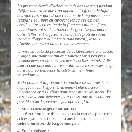
La présence élevée d’acides aminés dans le sang pendant
l’effort induira ce que l’on appelle « l’effet anabolique
des protéines » qui est une réaction de l’organisme pour
rétablir l’équilibre en envoyant les acides aminés
excédentaires construire de la fibre musculaire : fibres
musculaires qui se détériorent à l’effort. Ne pas oublier
qu’à l’effort si l’organisme manque de protéines (par
manque d’apport alimentaire notamment), le taux
d’acides aminés va baisser .La conséquence ?
la mise en route du processus du catabolisme s’enclenche.
L’organisme pour continuer à fonctionner à peu près
normalement va alors rechercher les acides aminés là ils
sont encore disponibles c’est à dire dans les muscles ce qui
aura pour conséquence la célébrissime « fonte
musculaire » ….
Voila pourquoi la présence de protéine ne doit pas être
négligée avant l’effort. Evidemment elle aura son
importance après l’effort pour reconstituer les stocks. En
ce sens le « spor-déjeuner j » est aussi une alimentation
possible pour le premier repas après l’effort
3. Sur les acides gras non saturés
la présence importe d’amande dans la crème apporte ces
acides gras non saturés ….Là aussi important dans le
cadre d’un effort de longue énergie…..
4. Sur la cuisson :