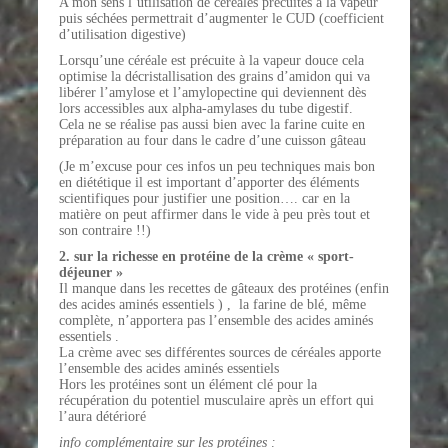
A mon sens l’utilisation de céréales précuites à la vapeur
puis séchées permettrait d’augmenter le CUD (coefficient
d’utilisation digestive)
Lorsqu’une céréale est précuite à la vapeur douce cela
optimise la décristallisation des grains d’amidon qui va
libérer l’amylose et l’amylopectine qui deviennent dès
lors accessibles aux alpha-amylases du tube digestif.
Cela ne se réalise pas aussi bien avec la farine cuite en
préparation au four dans le cadre d’une cuisson gâteau
(Je m’excuse pour ces infos un peu techniques mais bon
en diététique il est important d’apporter des éléments
scientifiques pour justifier une position…. car en la
matière on peut affirmer dans le vide à peu près tout et
son contraire !!)
2. sur la richesse en protéine de la crème « sport-
déjeuner »
Il manque dans les recettes de gâteaux des protéines (enfin
des acides aminés essentiels ) , la farine de blé, même
complète, n’apportera pas l’ensemble des acides aminés
essentiels .
La crème avec ses différentes sources de céréales apporte
l’ensemble des acides aminés essentiels
Hors les protéines sont un élément clé pour la
récupération du potentiel musculaire après un effort qui
l’aura détérioré
info complémentaire sur les protéines :