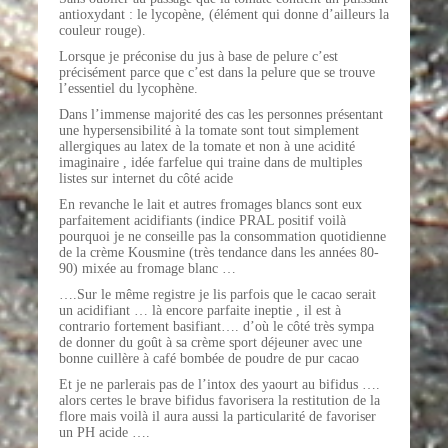
antioxydant : le lycopène, (élément qui donne d’ailleurs la
couleur rouge).
Lorsque je préconise du jus à base de pelure c’est
précisément parce que c’est dans la pelure que se trouve
l’essentiel du lycophène.
Dans l’immense majorité des cas les personnes présentant
une hypersensibilité à la tomate sont tout simplement
allergiques au latex de la tomate et non à une acidité
imaginaire , idée farfelue qui traine dans de multiples
listes sur internet du côté acide
En revanche le lait et autres fromages blancs sont eux
parfaitement acidifiants (indice PRAL positif voilà
pourquoi je ne conseille pas la consommation quotidienne
de la crème Kousmine (très tendance dans les années 80-
90) mixée au fromage blanc …
….Sur le même registre je lis parfois que le cacao serait
un acidifiant … là encore parfaite ineptie , il est à
contrario fortement basifiant…. d’où le côté très sympa
de donner du goût à sa crème sport déjeuner avec une
bonne cuillère à café bombée de poudre de pur cacao
Et je ne parlerais pas de l’intox des yaourt au bifidus ….
alors certes le brave bifidus favorisera la restitution de la
flore mais voilà il aura aussi la particularité de favoriser
un PH acide ….