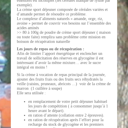
essentiels est incomplet (les céréales manque de lysine par
exemple).
La crème sport déjeuner composée de céréales variées et
d’amande permet de résoudre ce problème.
Le complexe d’aliments naturels « amande, orge, riz,
avoine » permet de couvrir vos besoins sur l’ensemble des
acides aminés
>> 80 à 100g de poudre de crème sport déjeuner ( maison
ou toute faite) remplira sans problème cette mission en
boisson de récupération naturelle
Les jours de repos ou de récupération :
Afin de limiter l’apport énergétique et enclencher un
travail de sollicitation des réserves en glycogène il est
intéressant d’avoir la même mixture… avec le sucre
intégral en moins !
Si la crème à vocation de repas principal de la journée,
ajouter des fruits frais ou des fruits secs réhydratés la
veille (raisins, pruneaux, abricots …) voir de la crème de
marron (1 cuillère à soupe)
Elle sera utilisée :
en remplacement de votre petit déjeuner habituel
les jours de compétition ( à consommer jusqu’à 1
heure avant le départ).
en ration d’attente (collation entre 2 épreuves).
en ration de récupération après l’effort pour la
recharge du stock de glycogène et les premiers