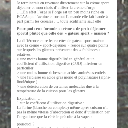
Je terminerais en revenant directement sur la crème sport
déjeuner et mon choix d’utiliser la crème d’orge
…..En effet l’orge si l’orge est un peu moins riche en
BCAA que l’avoine et surtout l’amande elle fait bande à
part parmi les céréales …. toute acidifiante sauf elle
Pourquoi cette formule « crème » de petit déjeuner
sportif plutôt que celle des « gateau sport » maison ?
La différence entre les recettes de gateau sport maison
avec la crème « sport-déjeuner » réside sur quatre points
sur lesquels les gâteaux présentent des « faiblesses »
relatives.
> une moins bonne digestibilité en général et un
coefficient d’utilisation digestive (CUD) inférieur en
particulier
> une moins bonne richesse en acides aminés essentiels
> une faiblesse en acide gras mono et polyinsaturé (alpha-
linolénique )
> une détérioration de certaines molécules due à la
température de la cuisson pour les gâteaux
Explication …
1 sur le coefficent d’utilisation digestive :
La farine (blanche ou complète) même après cuisson n’a
pas la même vitesse d’absorption et donc d’utilisation par
l’organisme que la céréale précuite à la vapeur
pourquoi ?