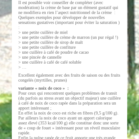
Il est possible voir conseiller de compléter (avec
modération) la crème de base par un élément gustatif qui
ne modifiera en rien l’aspect nutritionnel de la crème :
Quelques exemples pour développer de nouvelles
sensations gustatives (important pour éviter la saturation )
:
> une petite cuillère de miel
> une petite cuillère de crème de marron (un pur régal !)
> une petite cuillère de sirop de malt
> une petite cuillère de confiture
> une cuillère à café de poudre de cacao
> une pincée de cannelle
> une cuillère à café de café soluble
> …
Excellent également avec des fruits de saison ou des fruits
congelés (myrtilles, prunes)
variante « noix de coco » :
Pour ceux qui rencontrent quelques problèmes de transit
(du parfois au stress avant un objectif majeur) une cuillère
à café de noix de coco rapée dans la préparation sera un
apport intéressant ;
En effet la noix de coco est riche en fibres (9,5 g/100 g).
Par ailleurs la noix de coco ayant un apport calorique
assez élevé (353 kcal/100 g) elle constitue donc une sorte
de « coup de fouet » intéressant pour un réveil musculaire
rapide.
Enfin la pulpe rapée de ce fruit apporte une très grande