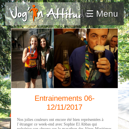
☰ Menu
Entrainements 06-
12/11/2017
Nos jolies couleurs ont encore été bien représentées à
l’étranger ce week-end avec Sophie El Abbas qui
pulvérise son chrono sur le marathon des Alpes-Maritimes