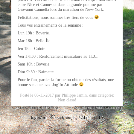
entre Nice et Cannes et dans la grande pomme par
Giovanni Cannella lors du marathon de New-York.
Félicitations
, nous sommes très fiers de vous
Tous vos entrainements de la semaine :
Lun 19h : Boverie.
Mar 18h : Belle-Île.
Jeu 18h : Cointe.
Ven 17h30 : Renforcement musculaire au TEC.
Sam 10h : Boverie.
Dim 9h30 : Naimette.
Pour le fun, garder la forme ou obtenir des résultats, une
bonne semaine avec Jog’In Attitude
Posté le
06-11-2017
par
Philippe Jamin
,
dans catégorie:
Non classé
<
Agenda de la semaine 13-19/11/2017
Agenda des entrainements semaine de la
toussaint
>
JogInAttitude's web site, by Webmaster JIA