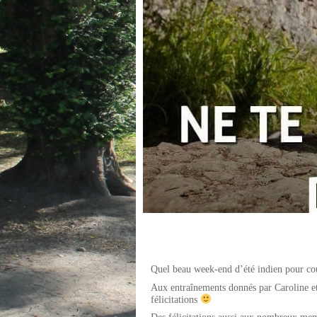
Quel beau week-end d’été indien pour cou
Aux entraînements donnés par Caroline et 
félicitations