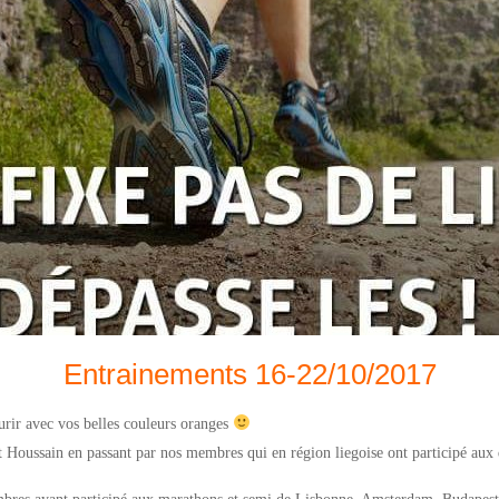
Entrainements 16-22/10/2017
rir avec vos belles couleurs oranges
Houssain en passant par nos membres qui en région liegoise ont participé aux dif