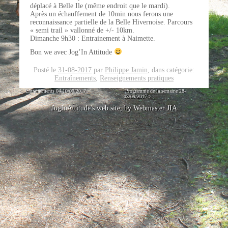
déplacé à Belle Ile (même endroit que le mardi).
Après un échauffement de 10min nous ferons une
reconnaissance partielle de la Belle Hivernoise. Parcours
« semi trail » vallonné de +/- 10km.
Dimanche 9h30 : Entrainement à Naimette.
Bon we avec Jog’In Attitude
Posté le
31-08-2017
par
Philippe Jamin
,
dans catégorie:
Entraînements
,
Renseignements pratiques
<
Entrainements 04-10/09/2017
Programme de la semaine 28-
03/09/2017
>
JogInAttitude's web site, by Webmaster JIA